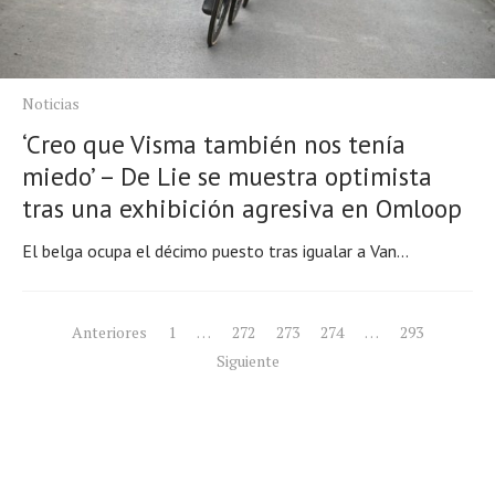
Noticias
‘Creo que Visma también nos tenía
miedo’ – De Lie se muestra optimista
tras una exhibición agresiva en Omloop
El belga ocupa el décimo puesto tras igualar a Van...
Navegación
Anteriores
1
…
272
273
274
…
293
Siguiente
de
entradas