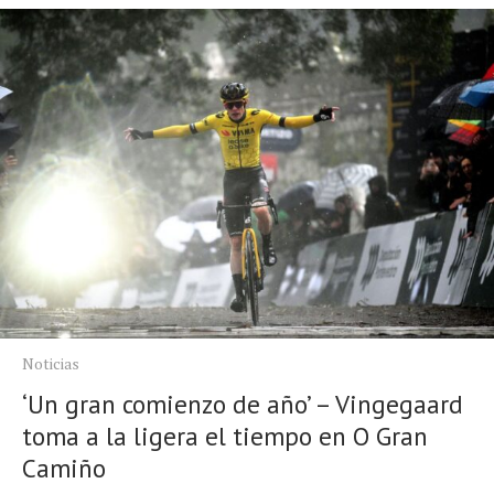
Noticias
Tecnologías
Revisión de productos
Consejo
Tendencias
Artículos
El equipo
Noticias
‘Un gran comienzo de año’ – Vingegaard
toma a la ligera el tiempo en O Gran
Camiño