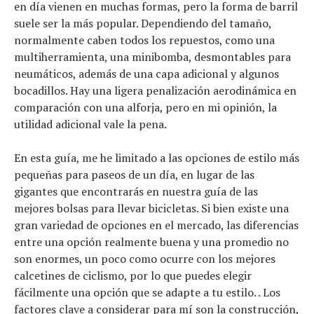
en día vienen en muchas formas, pero la forma de barril
suele ser la más popular. Dependiendo del tamaño,
normalmente caben todos los repuestos, como una
multiherramienta, una minibomba, desmontables para
neumáticos, además de una capa adicional y algunos
bocadillos. Hay una ligera penalización aerodinámica en
Noticias
comparación con una alforja, pero en mi opinión, la
Tecnologías
utilidad adicional vale la pena.
Revisión de productos
En esta guía, me he limitado a las opciones de estilo más
Consejo
pequeñas para paseos de un día, en lugar de las
Tendencias
gigantes que encontrarás en nuestra guía de las
Artículos
mejores bolsas para llevar bicicletas. Si bien existe una
El equipo
gran variedad de opciones en el mercado, las diferencias
entre una opción realmente buena y una promedio no
son enormes, un poco como ocurre con los mejores
calcetines de ciclismo, por lo que puedes elegir
fácilmente una opción que se adapte a tu estilo. . Los
factores clave a considerar para mí son la construcción,