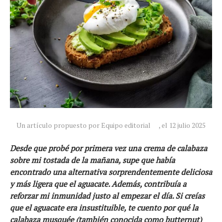
Un artículo propuesto por Equipo editorial
, el 12 julio 2025
Desde que probé por primera vez una crema de calabaza
sobre mi tostada de la mañana, supe que había
encontrado una alternativa sorprendentemente deliciosa
y más
ligera
que el aguacate. Además, contribuía a
Noticias
reforzar mi
inmunidad
justo al empezar el día. Si creías
Tecnologías
que el aguacate era insustituible, te cuento por qué la
Revisión de productos
calabaza musquée (también conocida como butternut)