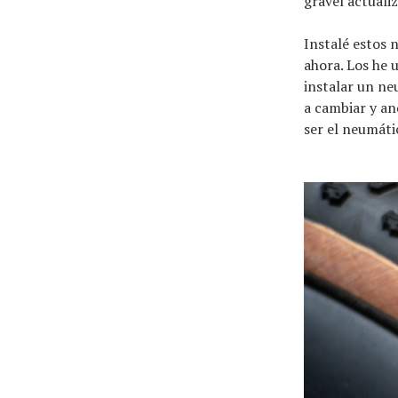
gravel actualiz
El equipo
Instalé estos 
ahora. Los he 
instalar un ne
a cambiar y an
ser el neumáti