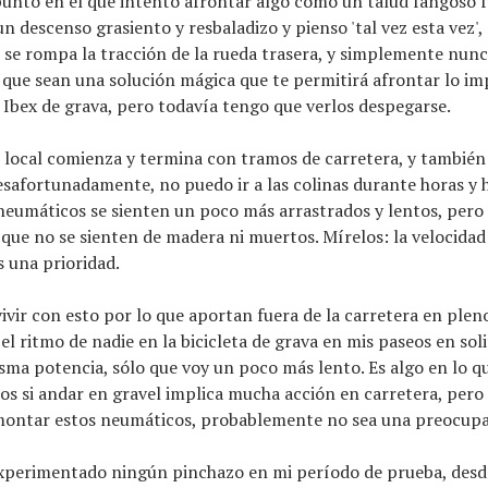
punto en el que intento afrontar algo como un talud fangoso 
 un descenso grasiento y resbaladizo y pienso 'tal vez esta vez'
 se rompa la tracción de la rueda trasera, y simplemente nunc
 que sean una solución mágica que te permitirá afrontar lo i
 Ibex de grava, pero todavía tengo que verlos despegarse.
local comienza y termina con tramos de carretera, y también
esafortunadamente, no puedo ir a las colinas durante horas y h
 neumáticos se sienten un poco más arrastrados y lentos, pero
que no se sienten de madera ni muertos. Mírelos: la velocidad
s una prioridad.
vivir con esto por lo que aportan fuera de la carretera en plen
el ritmo de nadie en la bicicleta de grava en mis paseos en soli
sma potencia, sólo que voy un poco más lento. Es algo en lo q
os si andar en gravel implica mucha acción en carretera, pero 
ontar estos neumáticos, probablemente no sea una preocupac
perimentado ningún pinchazo en mi período de prueba, desde