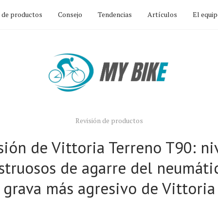
n de productos
Consejo
Tendencias
Artículos
El equi
Revisión de productos
sión de Vittoria Terreno T90: ni
truosos de agarre del neumáti
grava más agresivo de Vittoria