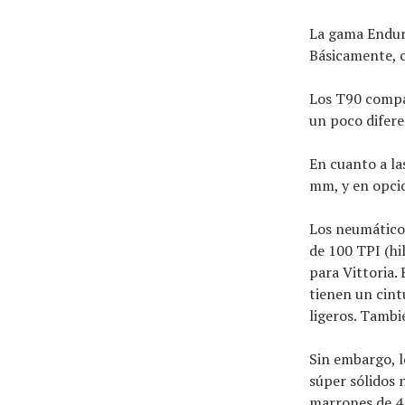
La gama Endur
Básicamente, c
Los T90 compa
un poco difere
En cuanto a la
mm, y en opcio
Los neumático
de 100 TPI (hi
para Vittoria.
tienen un cint
ligeros. Tambi
Sin embargo, l
súper sólidos 
marrones de 45