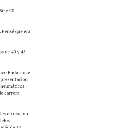
0 y 90.
 Pensé que era
os de 40 y 45
tico Endurance
e presentación
s neumáticos
de carrera
les en uso, no
delos
 más de 10