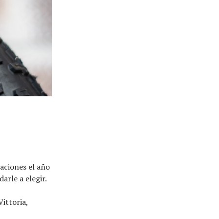
caciones el año
arle a elegir.
ittoria,