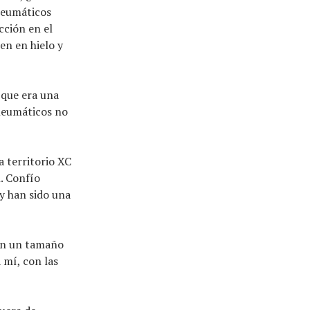
 neumáticos
cción en el
en en hielo y
 que era una
 neumáticos no
 territorio XC
. Confío
y han sido una
 en un tamaño
 mí, con las