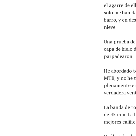
el agarre de e
solo me han da
barro, y en de
nieve.
Una prueba des
capa de hielo 
parpadearon.
He abordado to
MTB, y no he t
plenamente en 
verdadera vent
La banda de ro
de 45 mm. La l
mejores calific