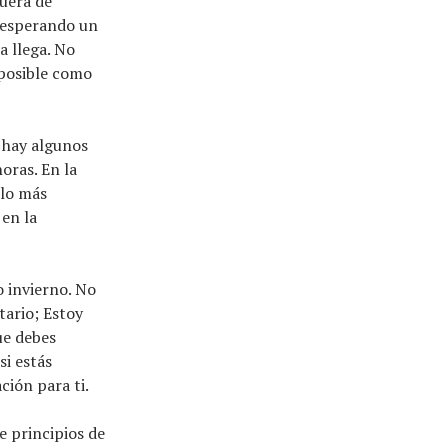
fuera de
, esperando un
a llega. No
mposible como
 hay algunos
oras. En la
 lo más
 en la
o invierno. No
tario; Estoy
ue debes
si estás
ión para ti.
 principios de