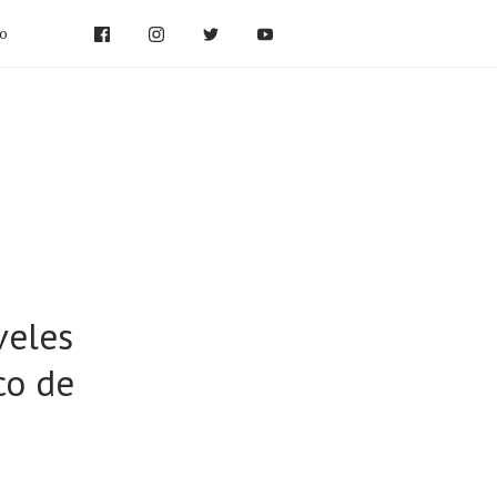
po
veles
co de