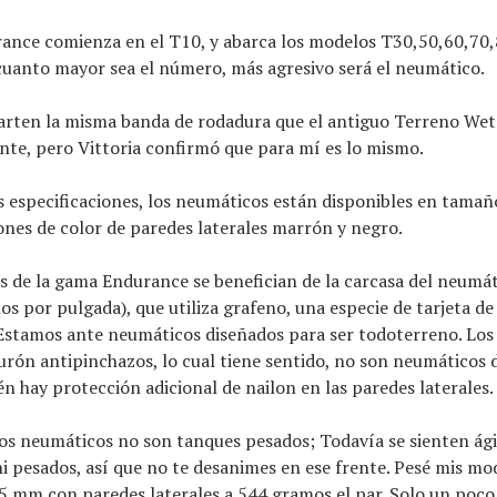
ance comienza en el T10, y abarca los modelos T30,50,60,70,8
uanto mayor sea el número, más agresivo será el neumático.
rten la misma banda de rodadura que el antiguo Terreno Wet.
nte, pero Vittoria confirmó que para mí es lo mismo.
s especificaciones, los neumáticos están disponibles en tamañ
nes de color de paredes laterales marrón y negro.
s de la gama Endurance se benefician de la carcasa del neumá
los por pulgada), que utiliza grafeno, una especie de tarjeta d
 Estamos ante neumáticos diseñados para ser todoterreno. Lo
urón antipinchazos, lo cual tiene sentido, no son neumáticos 
én hay protección adicional de nailon en las paredes laterales.
os neumáticos no son tanques pesados; Todavía se sienten ági
ni pesados, así que no te desanimes en ese frente. Pesé mis mo
 mm con paredes laterales a 544 gramos el par. Solo un poco