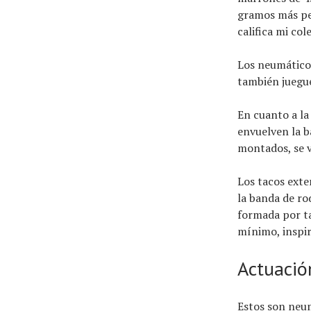
gramos más pes
califica mi col
Los neumáticos
también juegue
En cuanto a la
envuelven la b
montados, se v
Los tacos exte
la banda de ro
formada por t
mínimo, inspir
Actuació
Estos son neum