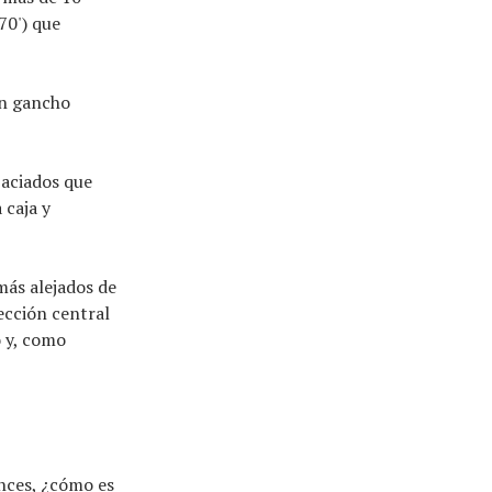
70') que
in gancho
paciados que
 caja y
más alejados de
sección central
 y, como
onces, ¿cómo es