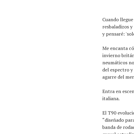
Cuando llegue 
resbaladizos 
y pensaré: 'so
Me encanta có
invierno britá
neumáticos no 
del espectro y
agarre del me
Noticias
Entra en escen
Tecnologías
italiana.
Revisión de productos
Consejo
El T90 evoluci
“diseñado para
Tendencias
banda de roda
Artículos