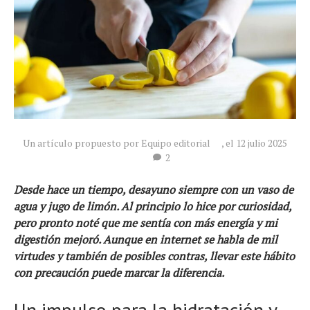
Un artículo propuesto por Equipo editorial
, el 12 julio 2025
2
Desde hace un tiempo, desayuno siempre con un vaso de
agua y jugo de limón. Al principio lo hice por curiosidad,
Noticias
pero pronto noté que me sentía con más energía y mi
digestión mejoró. Aunque en internet se habla de mil
Tecnologías
virtudes y también de posibles contras, llevar este hábito
Revisión de productos
con precaución puede marcar la diferencia.
Consejo
Tendencias
Un impulso para la hidratación y