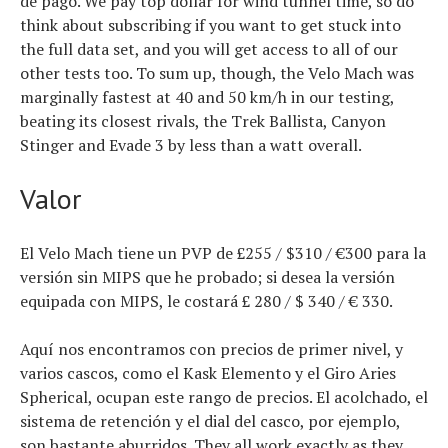
de pago. We pay top dollar for wind tunnel time, so do
think about subscribing if you want to get stuck into
the full data set, and you will get access to all of our
other tests too. To sum up, though, the Velo Mach was
marginally fastest at 40 and 50 km/h in our testing,
beating its closest rivals, the Trek Ballista, Canyon
Stinger and Evade 3 by less than a watt overall.
Valor
El Velo Mach tiene un PVP de £255 / $310 / €300 para la
versión sin MIPS que he probado; si desea la versión
equipada con MIPS, le costará £ 280 / $ 340 / € 330.
Aquí nos encontramos con precios de primer nivel, y
varios cascos, como el Kask Elemento y el Giro Aries
Spherical, ocupan este rango de precios. El acolchado, el
sistema de retención y el dial del casco, por ejemplo,
son bastante aburridos. They all work exactly as they