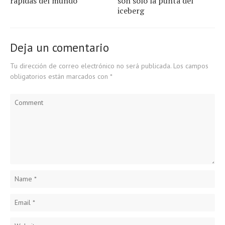
rápidas del mundo
son solo la punta del
iceberg
Deja un comentario
Tu dirección de correo electrónico no será publicada.
Los campos
obligatorios están marcados con
*
Comment
Name
*
Email
*
Website