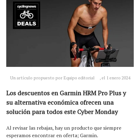
Un artículo propuesto por Equipo editorial
, el 1 enero 2024
Los descuentos en Garmin HRM Pro Plus y
su alternativa económica ofrecen una
solución para todos este Cyber ​​Monday
Noticias
Al revisar las rebajas, hay un producto que siempre
Tecnologías
esperamos encontrar en oferta; Garmin.