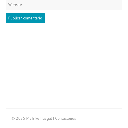
S
e
arc
h
f
or:
© 2025 My Bike |
Legal
|
Contactenos