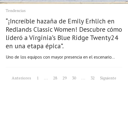
Tendencias
“¡Increíble hazaña de Emily Erhlich en
Redlands Classic Women! Descubre cómo
lideró a Virginia’s Blue Ridge Twenty24
en una etapa épica”.
Uno de los equipos con mayor presencia en el escenario...
Navegación
Anteriores
1
…
28
29
30
…
32
Siguiente
de
entradas