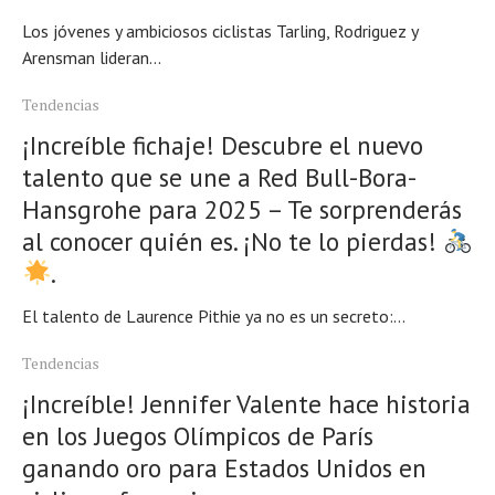
Los jóvenes y ambiciosos ciclistas Tarling, Rodriguez y
Arensman lideran...
Tendencias
¡Increíble fichaje! Descubre el nuevo
talento que se une a Red Bull-Bora-
Hansgrohe para 2025 – Te sorprenderás
al conocer quién es. ¡No te lo pierdas!
.
El talento de Laurence Pithie ya no es un secreto:...
Tendencias
¡Increíble! Jennifer Valente hace historia
en los Juegos Olímpicos de París
Noticias
Tecnologías
ganando oro para Estados Unidos en
Revisión de productos