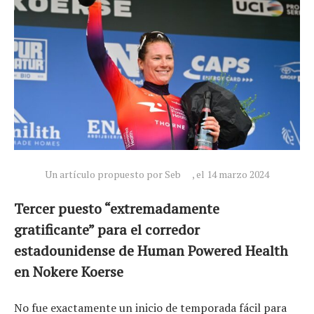
Un artículo propuesto por Seb
, el 14 marzo 2024
Tercer puesto “extremadamente
Noticias
gratificante” para el corredor
Tecnologías
estadounidense de Human Powered Health
Revisión de productos
en Nokere Koerse
Consejo
Tendencias
No fue exactamente un inicio de temporada fácil para