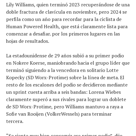
Artículos
Lily Williams, quien terminó 2023 recuperándose de una
El equipo
doble fractura de clavícula en noviembre, pero 2024 se
perfila como un año para recordar para la ciclista de
Human Powered Health, que está claramente lista para
comenzar a desafiar. por los primeros lugares en las
hojas de resultados.
La estadounidense de 29 años subió a su primer podio
en Nokere Koerse, maniobrando hacia el grupo líder que
terminó siguiendo a la vencedora en solitario Lotte
Kopecky (SD Worx-Protime) sobre la línea de meta. El
resto de los escalones del podio se decidieron mediante
un sprint cuesta arriba a seis bandas: Lorena Wiebes
claramente superó a sus rivales para lograr un doblete
de SD Worx-Protime, pero Williams mantuvo a raya a
Sofie van Rooijen (VolkerWessels) para terminar
tercera.
“Se siente muy bien conseguir ese primer podio”, dijo