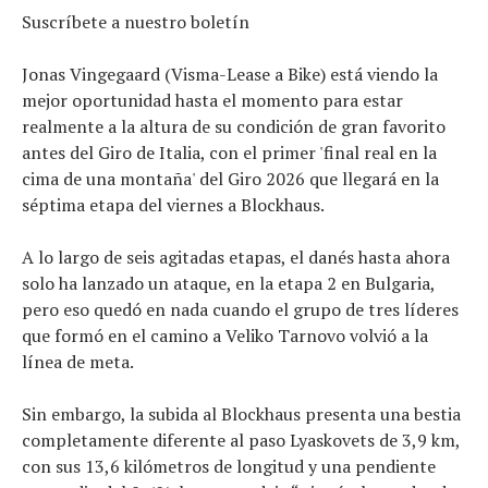
Suscríbete a nuestro boletín
Jonas Vingegaard (Visma-Lease a Bike) está viendo la
mejor oportunidad hasta el momento para estar
realmente a la altura de su condición de gran favorito
antes del Giro de Italia, con el primer 'final real en la
Noticias
cima de una montaña' del Giro 2026 que llegará en la
Tecnologías
séptima etapa del viernes a Blockhaus.
Revisión de productos
Consejo
Tendencias
A lo largo de seis agitadas etapas, el danés hasta ahora
Artículos
solo ha lanzado un ataque, en la etapa 2 en Bulgaria,
El equipo
pero eso quedó en nada cuando el grupo de tres líderes
que formó en el camino a Veliko Tarnovo volvió a la
línea de meta.
Sin embargo, la subida al Blockhaus presenta una bestia
completamente diferente al paso Lyaskovets de 3,9 km,
con sus 13,6 kilómetros de longitud y una pendiente