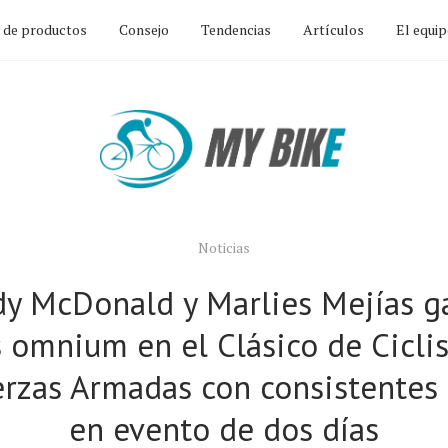
n de productos
Consejo
Tendencias
Artículos
El equi
Noticias
dy McDonald y Marlies Mejías g
s omnium en el Clásico de Cicl
erzas Armadas con consistentes
en evento de dos días