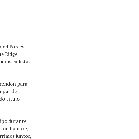
rmed Forces
ue Ridge
bos ciclistas
arendon para
n par de
do título
uipo durante
a con hambre,
rrimos juntos,