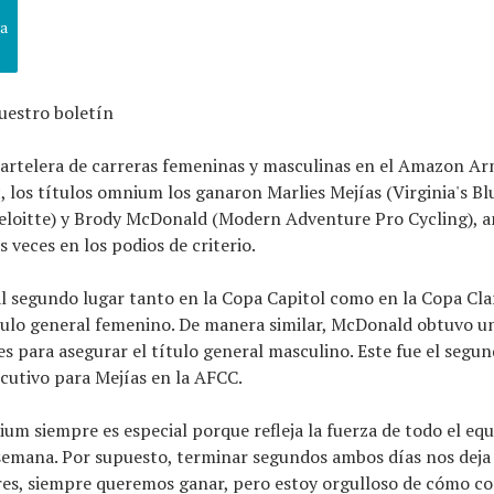
va
uestro boletín
cartelera de carreras femeninas y masculinas en el Amazon A
c, los títulos omnium los ganaron Marlies Mejías (Virginia's Bl
itte) y Brody McDonald (Modern Adventure Pro Cycling), am
 veces en los podios de criterio.
al segundo lugar tanto en la Copa Capitol como en la Copa Cl
tulo general femenino. De manera similar, McDonald obtuvo u
es para asegurar el título general masculino. Este fue el segun
utivo para Mejías en la AFCC.
um siempre es especial porque refleja la fuerza de todo el eq
 semana. Por supuesto, terminar segundos ambos días nos dej
es, siempre queremos ganar, pero estoy orgulloso de cómo co