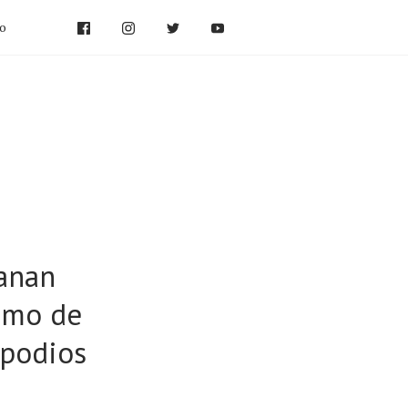
po
anan
ismo de
 podios