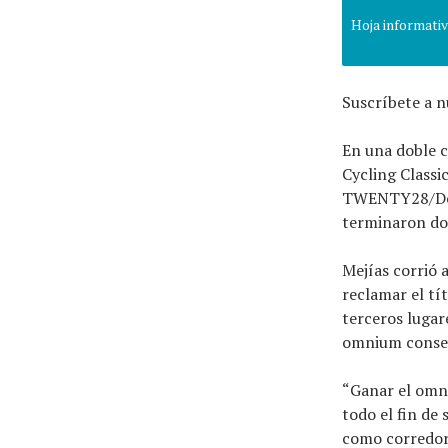
Hoja informati
Suscríbete a n
En una doble 
Cycling Classi
TWENTY28/Delo
terminaron dos
Mejías corrió 
reclamar el tí
terceros lugar
omnium consec
“Ganar el omni
todo el fin de
como corredor