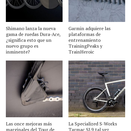
Shimano lanza la nueva
Garmin adquiere las
gama de ruedas Dura-Ace,
plataformas de
¿significa esto que un
entrenamiento
nuevo grupo es
TrainingPeaks y
inminente?
TrainHeroic
Las once mejoras más
La Specialized S-Works
marginales del Tour de
Tarmac SL9 tal vez