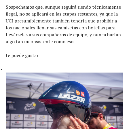
Sospechamos que, aunque seguirá siendo técnicamente
ilegal, no se aplicará en las etapas restantes, ya que la
UCI presumiblemente también tendría que prohibir a
los nacionales llenar sus camisetas con botellas para
llevárselas a sus compañeros de equipo, y nunca harían
algo tan inconsistente como eso.
Noticias
Tecnologías
te puede gustar
Revisión de productos
Consejo
Tendencias
Artículos
El equipo