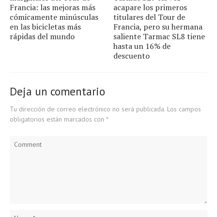
Francia: las mejoras más
acapare los primeros
cómicamente minúsculas
titulares del Tour de
en las bicicletas más
Francia, pero su hermana
rápidas del mundo
saliente Tarmac SL8 tiene
hasta un 16% de
descuento
Deja un comentario
Tu dirección de correo electrónico no será publicada.
Los campos
obligatorios están marcados con
*
Comment
S
e
a
r
c
h
f
o
r
:
Name
*