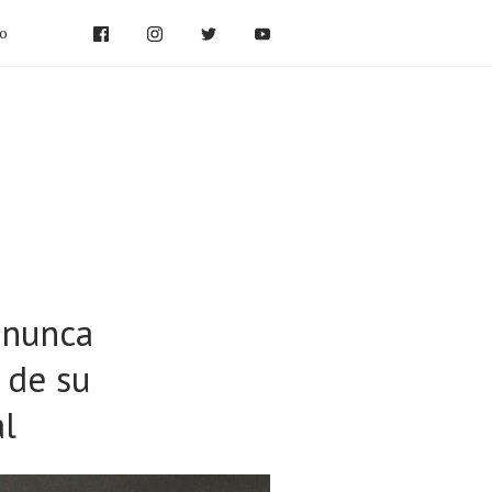
po
 nunca
 de su
al