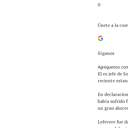
0
Únete a la con
Síganos
Agréguenos com
El ex jefe de 
reciente estan
En declaracione
había sufrido 
un gran absces
Lefevere fue d