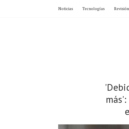
Noticias
Tecnologías
Revisió
'Debi
más':
e