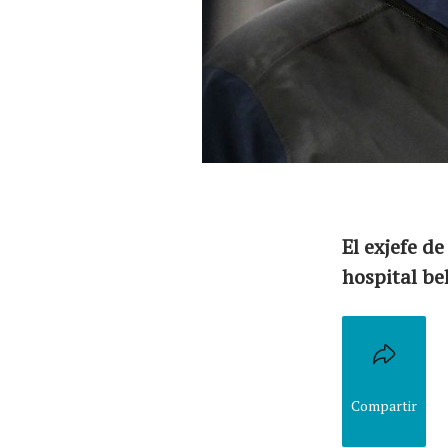
El equipo
El exjefe d
hospital be
Compartir