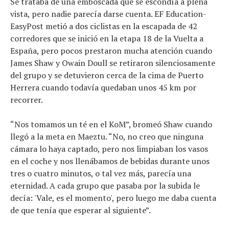
Se trataba de una emboscada que se escondía a plena
vista, pero nadie parecía darse cuenta. EF Education-
EasyPost metió a dos ciclistas en la escapada de 42
corredores que se inició en la etapa 18 de la Vuelta a
España, pero pocos prestaron mucha atención cuando
James Shaw y Owain Doull se retiraron silenciosamente
del grupo y se detuvieron cerca de la cima de Puerto
Herrera cuando todavía quedaban unos 45 km por
recorrer.
Noticias
Tecnologías
“Nos tomamos un té en el KoM”, bromeó Shaw cuando
Revisión de productos
llegó a la meta en Maeztu. “No, no creo que ninguna
Consejo
cámara lo haya captado, pero nos limpiaban los vasos
Tendencias
en el coche y nos llenábamos de bebidas durante unos
Artículos
tres o cuatro minutos, o tal vez más, parecía una
El equipo
eternidad. A cada grupo que pasaba por la subida le
decía: 'Vale, es el momento', pero luego me daba cuenta
de que tenía que esperar al siguiente”.