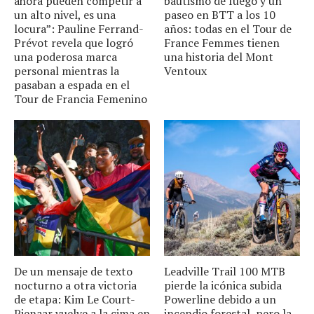
ahora pueden competir a
bautismo de fuego y un
un alto nivel, es una
paseo en BTT a los 10
locura”: Pauline Ferrand-
años: todas en el Tour de
Prévot revela que logró
France Femmes tienen
una poderosa marca
una historia del Mont
personal mientras la
Ventoux
pasaban a espada en el
Tour de Francia Femenino
De un mensaje de texto
Leadville Trail 100 MTB
nocturno a otra victoria
pierde la icónica subida
de etapa: Kim Le Court-
Powerline debido a un
Pienaar vuelve a la cima en
incendio forestal, pero la