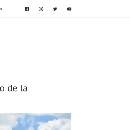
po
o de la