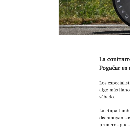
La contrarr
Pogačar es 
Los especialis
algo más llano
sábado.
La etapa tamb
disminuyan sus
primeros puest