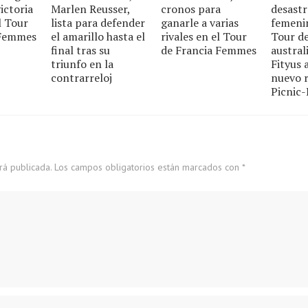
ictoria
Marlen Reusser,
cronos para
desast
l Tour
lista para defender
ganarle a varias
femenin
 Femmes
el amarillo hasta el
rivales en el Tour
Tour de
final tras su
de Francia Femmes
austral
triunfo en la
Fityus
contrarreloj
nuevo r
Picnic
rá publicada.
Los campos obligatorios están marcados con
*