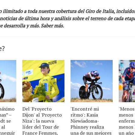
ilimitado a toda nuestra cobertura del Giro de Italia, incluido
oticias de última hora y análisis sobre el terreno de cada etapa
e desarrolla y más.
Saber más
.
e?
 máximo
Del 'Proyecto
'Encontré mi
'Menos 
has” –
Dijon' al 'Proyecto
ritmo': Kasia
menos
dt se
Niza': la nueva
Niewiadoma-
enferm
 al
líder del Tour de
Phinney realiza
menos l
nseguir
France Femmes,
una de sus mejores
un año 