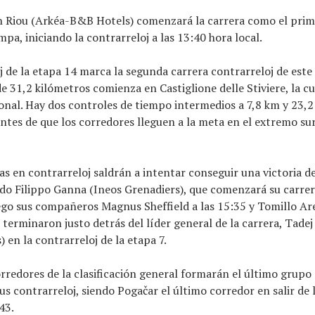
an Riou (Arkéa-B&B Hotels) comenzará la carrera como el prim
mpa, iniciando la contrarreloj a las 13:40 hora local.
j de la etapa 14 marca la segunda carrera contrarreloj de este 
de 31,2 kilómetros comienza en Castiglione delle Stiviere, la c
onal. Hay dos controles de tiempo intermedios a 7,8 km y 23,2
antes de que los corredores lleguen a la meta en el extremo sur
tas en contrarreloj saldrán a intentar conseguir una victoria d
do Filippo Ganna (Ineos Grenadiers), que comenzará su carrer
uego sus compañeros Magnus Sheffield a las 15:35 y Tomillo A
s terminaron justo detrás del líder general de la carrera, Tade
 en la contrarreloj de la etapa 7.
rredores de la clasificación general formarán el último grupo
s contrarreloj, siendo Pogačar el último corredor en salir de
:43.