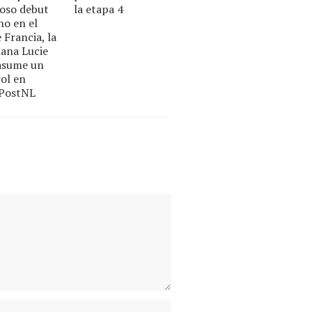
roso debut
la etapa 4
o en el
 Francia, la
iana Lucie
 asume un
ol en
-PostNL