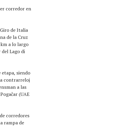
er corredor en
Giro de Italia
una de la Cruz
 km a lo largo
 del Lago di
e etapa, siendo
a contrarreloj
rensman a las
j Pogačar (UAE
 de corredores
 la rampa de