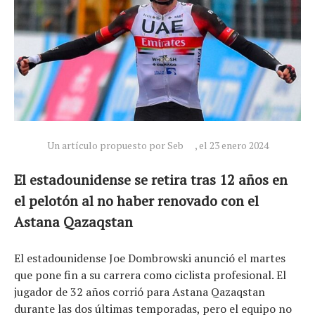
Un artículo propuesto por Seb
, el 23 enero 2024
El estadounidense se retira tras 12 años en
el pelotón al no haber renovado con el
Noticias
Astana Qazaqstan
Tecnologías
Revisión de productos
El estadounidense Joe Dombrowski anunció el martes
Consejo
que pone fin a su carrera como ciclista profesional. El
Tendencias
jugador de 32 años corrió para Astana Qazaqstan
Artículos
durante las dos últimas temporadas, pero el equipo no