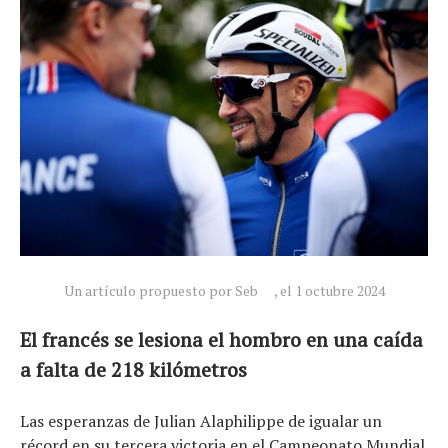
Noticias
Tecnologías
Revisión de productos
Consejo
Tendencias
Un artículo propuesto por Seb
, el 1 octubre 2024
Artículos
El equipo
El francés se lesiona el hombro en una caída
a falta de 218 kilómetros
Las esperanzas de Julian Alaphilippe de igualar un
récord en su tercera victoria en el Campeonato Mundial