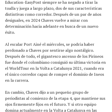
Education-EasyPost siempre se ha negado a tirar la
toalla y juega a largo plazo, dos de sus características
distintivas como corredor. Después de un par de años
Noticias
desiguales, en 2024 Chaves vuelve a mirar con
Tecnologías
determinación hacia adelante en busca de un nuevo
Revisión de productos
éxito.
Consejo
Tendencias
Al escalar Port Ainé el miércoles, se podría haber
Artículos
perdonado a Chaves por sentirse algo nostálgico.
Después de todo, el gigantesco ascenso de los Pirineos
El equipo
fue donde el colombiano consiguió su última victoria en
el WorldTour en la Volta a Catalunya 2021, cuando era
el único corredor capaz de romper el dominio de Ineos
en la carrera.
En cambio, Chaves dijo a un pequeño grupo de
periodistas al comienzo de la etapa 4, que mantiene sus
ojos firmemente fijos en el futuro. Y si otro equipo
domina actualmente en la Volta a Catalunya en las