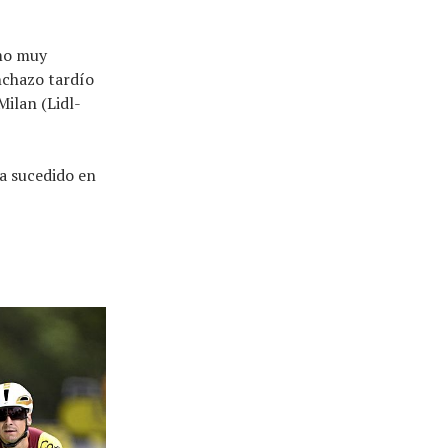
imo muy
nchazo tardío
Milan (Lidl-
a sucedido en