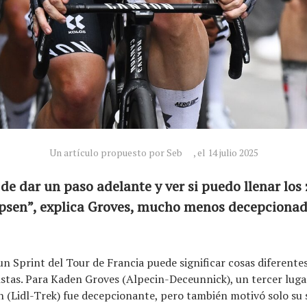
Un artículo propuesto por Seb
, el 14 julio 2025
z de dar un paso adelante y ver si puedo llenar los
ipsen”, explica Groves, mucho menos decepciona
un Sprint del Tour de Francia puede significar cosas diferente
listas. Para Kaden Groves (Alpecin-Deceunnick), un tercer luga
 (Lidl-Trek) fue decepcionante, pero también motivó solo su