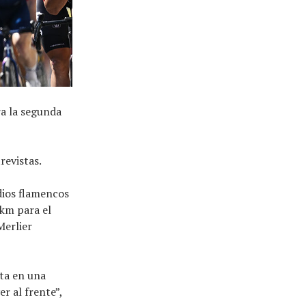
ra la segunda
revistas.
dios flamencos
 km para el
Merlier
lta en una
r al frente”,