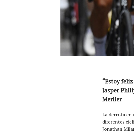
El equipo
“Estoy feli
Jasper Phil
Merlier
La derrota en 
diferentes cic
Jonathan Milan