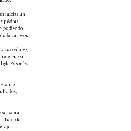
en iniciar un
na pésima
no pudiendo
o la carrera.
ro corredores,
Francia, así
rchyk.
Noticias
e France
ultados,
 se había
el Tour de
 etapa