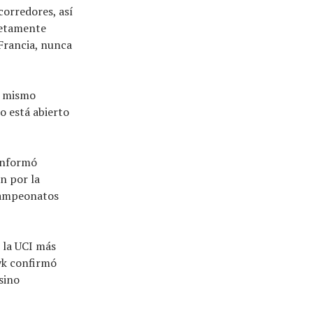
corredores, así
letamente
 Francia, nunca
l mismo
o está abierto
 informó
n por la
campeonatos
 la UCI más
yk confirmó
sino