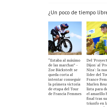
¿Un poco de tiempo libr
“Estaba al máximo
Del 'Proyec
de las marchas” –
Dijon' al 'P
Zoe Bäckstedt se
Niza': la nu
queda corta al
líder del To
intentar conseguir
France Fem
la primera victoria
Marlen Reus
de etapa del Tour
lista para 
de Francia Femmes
el amarillo 
final tras su
triunfo en l