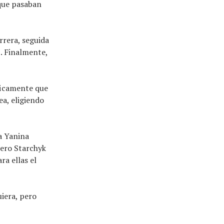
 que pasaban
rrera, seguida
. Finalmente,
ficamente que
ea, eligiendo
a Yanina
Pero Starchyk
ra ellas el
iera, pero