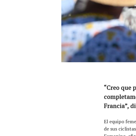
“Creo que p
completamen
Francia”, d
El equipo feme
de sus ciclist
Femenino, afir