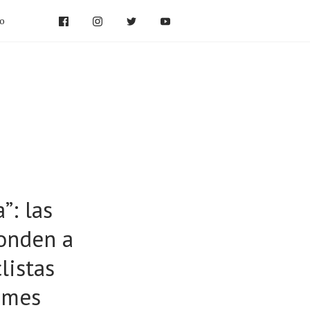
po
”: las
ponden a
listas
mmes