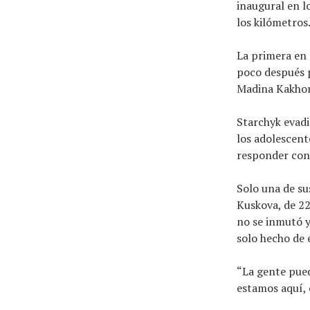
inaugural en l
los kilómetros
La primera en 
poco después p
Madina Kakhoro
Starchyk evadi
los adolescente
responder con 
Solo una de su
Kuskova, de 22
no se inmutó y
solo hecho de e
“La gente pued
estamos aquí, 