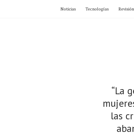
Noticias
Tecnologías
Revisió
“La g
mujeres
las c
aba