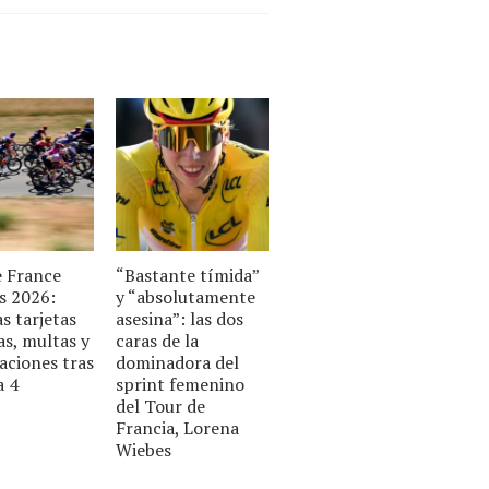
e France
“Bastante tímida”
 2026:
y “absolutamente
as tarjetas
asesina”: las dos
as, multas y
caras de la
aciones tras
dominadora del
a 4
sprint femenino
del Tour de
Francia, Lorena
Wiebes