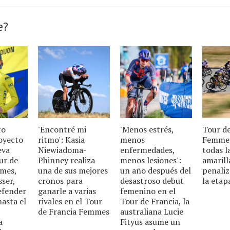
e?
to
'Encontré mi
'Menos estrés,
Tour d
royecto
ritmo': Kasia
menos
Femmes
eva
Niewiadoma-
enfermedades,
todas l
ur de
Phinney realiza
menos lesiones':
amarill
mes,
una de sus mejores
un año después del
penaliz
ser,
cronos para
desastroso debut
la etap
defender
ganarle a varias
femenino en el
hasta el
rivales en el Tour
Tour de Francia, la
de Francia Femmes
australiana Lucie
a
Fityus asume un