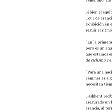
Si bien el equ
Tour de Franci
exhibición en 
seguir el ritm
“En la primera
pero es un equ
que estamos en
de ciclismo
Des
“Para una naci
Femmes es algo
necesitan tiem
Tashkent recib
asegurado un l
Francia, al te