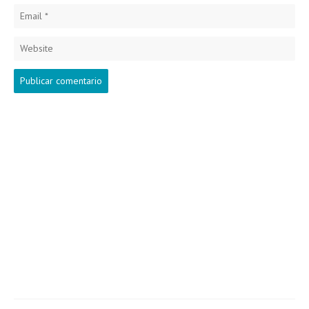
Email
*
Website
Search
f