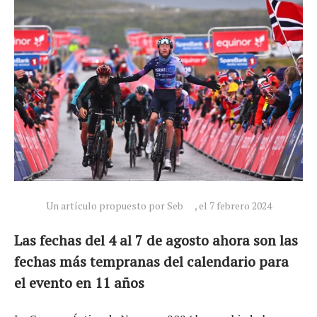
Un artículo propuesto por Seb
, el 7 febrero 2024
Noticias
Tecnologías
Las fechas del 4 al 7 de agosto ahora son las
Revisión de productos
fechas más tempranas del calendario para
Consejo
el evento en 11 años
Tendencias
Artículos