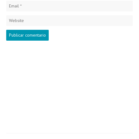
Email
*
Website
Search