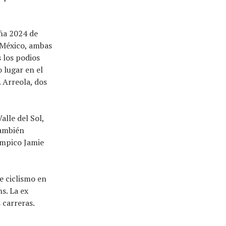
aña 2024 de
 México, ambas
 los podios
 lugar en el
 Arreola, dos
alle del Sol,
También
ímpico Jamie
e ciclismo en
s. La ex
 carreras.