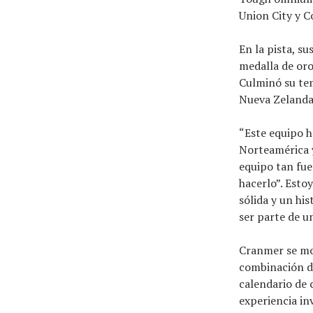
Union City y C
En la pista, s
medalla de oro
Culminó su te
Nueva Zelanda
“Este equipo h
Norteamérica 
equipo tan fue
hacerlo”. Esto
sólida y un his
ser parte de u
Cranmer se mos
combinación d
calendario de 
experiencia in