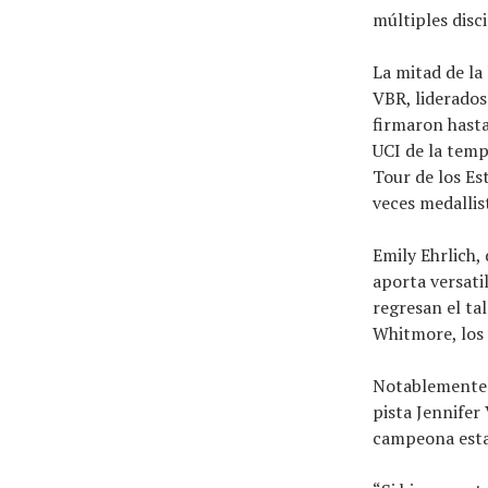
múltiples disci
La mitad de la
VBR, liderados
firmaron hast
UCI de la temp
Tour de los Es
veces medallis
Emily Ehrlich, 
aporta versati
regresan el ta
Whitmore, los 
Notablemente a
pista Jennifer
campeona estad