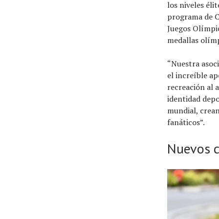
los niveles éli
programa de Cr
Juegos Olímpic
medallas olímp
“Nuestra asoci
el increíble a
recreación al 
identidad depo
mundial, crean
fanáticos”.
Nuevos c