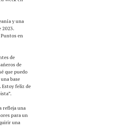
eanía y una
e 2023.
 Puntos en
ntes de
pañeros de
 sé que puedo
 una base
 Estoy feliz de
ista”.
 refleja una
ores para un
quirir una