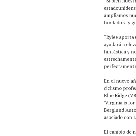
“Si bien nuest
estadounidense
ampliamos nues
fundadora y g
“Rylee aporta 
ayudará a elev
fantástica y n
estrechamente 
perfectamente 
En el nuevo añ
ciclismo profe
Blue Ridge (VB
'Virginia is f
Berglund Autom
asociado con 
El cambio de 