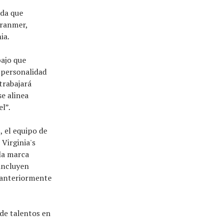
ida que
Cranmer,
ia.
bajo que
 personalidad
trabajará
e alinea
l”.
 el equipo de
Virginia's
la marca
 incluyen
 (anteriormente
de talentos en