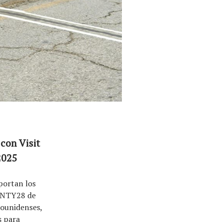
con Visit
2025
portan los
WENTY28 de
dounidenses,
s para