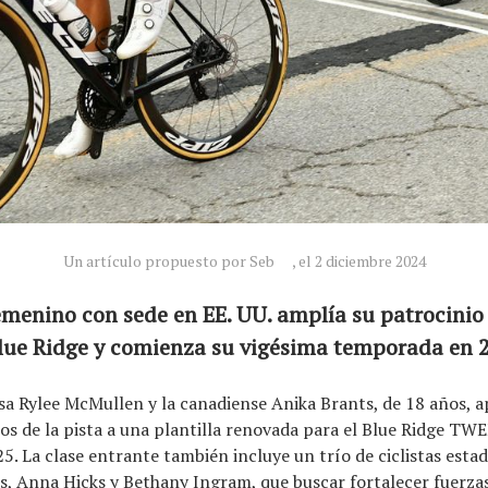
Un artículo propuesto por Seb
, el 2 diciembre 2024
emenino con sede en EE. UU. amplía su patrocinio 
Blue Ridge y comienza su vigésima temporada en 
a Rylee McMullen y la canadiense Anika Brants, de 18 años, a
os de la pista a una plantilla renovada para el Blue Ridge T
25. La clase entrante también incluye un trío de ciclistas esta
, Anna Hicks y Bethany Ingram, que buscar fortalecer fuerza