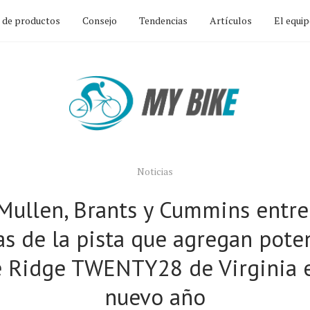
n de productos
Consejo
Tendencias
Artículos
El equi
Noticias
ullen, Brants y Cummins entre
as de la pista que agregan pote
e Ridge TWENTY28 de Virginia e
nuevo año