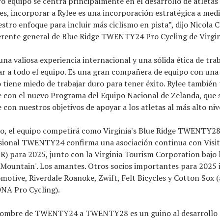
ro equipo se centra principalmente en el desarrollo de atletas
s, incorporar a Rylee es una incorporación estratégica a med
tro enfoque para incluir más ciclismo en pista”, dijo Nicola 
erente general de Blue Ridge TWENTY24 Pro Cycling de Virgin
una valiosa experiencia internacional y una sólida ética de tra
ar a todo el equipo. Es una gran compañera de equipo con una
o tiene miedo de trabajar duro para tener éxito. Rylee también 
con el nuevo Programa del Equipo Nacional de Zelanda, que s
con nuestros objetivos de apoyar a los atletas al más alto nive
o, el equipo competirá como Virginia's Blue Ridge TWENTY28,
sional TWENTY24 confirma una asociación continua con Visit 
R) para 2025, junto con la Virginia Tourism Corporation bajo 
or Mountain'. Los amantes. Otros socios importantes para 2025
otive, Riverdale Roanoke, Zwift, Felt Bicycles y Cotton Sox
DNA Pro Cycling).
nombre de TWENTY24 a TWENTY28 es un guiño al desarrollo 