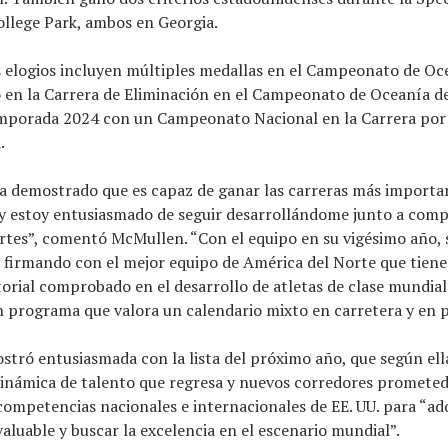
ollege Park, ambos en Georgia.
us elogios incluyen múltiples medallas en el Campeonato de Oc
 en la Carrera de Eliminación en el Campeonato de Oceanía d
mporada 2024 con un Campeonato Nacional en la Carrera por
.
a demostrado que es capaz de ganar las carreras más importa
y estoy entusiasmado de seguir desarrollándome junto a com
rtes”, comentó McMullen. “Con el equipo en su vigésimo año,
y firmando con el mejor equipo de América del Norte que tiene
torial comprobado en el desarrollo de atletas de clase mundial.
n programa que valora un calendario mixto en carretera y en p
tró entusiasmada con la lista del próximo año, que según ella
inámica de talento que regresa y nuevos corredores prometed
competencias nacionales e internacionales de EE. UU. para “ad
valuable y buscar la excelencia en el escenario mundial”.