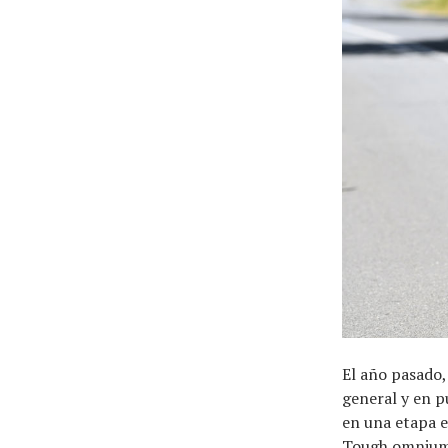
El año pasado
general y en p
en una etapa e
Tough omnium.