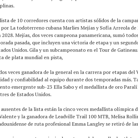
plinas.
 lista de 10 corredores cuenta con artistas sólidos de la camp
 por
La todoterreno cubana Marlies Mejías y Sofía Arreola de
a 2028. Mejías, dos veces campeona panamericana, sumó todos
orada pasada, que incluyen una victoria de etapa y un segundo
tados Unidos. Gila y un subcampeonato en el Tour de Gatineau.
ta de plata mundial en pista,
dos veces ganadora de la general en la carrera por etapas del V
lidad y confiabilidad al equipo durante dos temporadas más. 
lento emergente sub-23 Ella Sabo y el medallista de oro Paral
tres de Estados Unidos.
usentes de la lista están la cinco veces medallista olímpica d
 Valente y la ganadora de Leadville Trail 100 MTB, Melisa Rollin
ounidense de ruta profesional Emma Langley se retiró de las