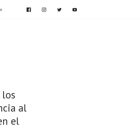
po
 los
ncia al
n el