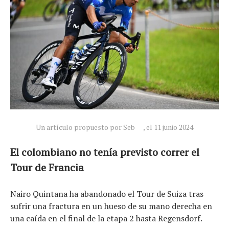
Un artículo propuesto por Seb
, el 11 junio 2024
El colombiano no tenía previsto correr el
Tour de Francia
Noticias
Nairo Quintana ha abandonado el Tour de Suiza tras
Tecnologías
sufrir una fractura en un hueso de su mano derecha en
Revisión de productos
una caída en el final de la etapa 2 hasta Regensdorf.