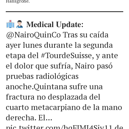
Hansgrohe.
𝐌𝐞𝐝𝐢𝐜𝐚𝐥 𝐔𝐩𝐝𝐚𝐭𝐞:
@NairoQuinCo Tras su caída
ayer lunes durante la segunda
etapa del #TourdeSuisse, y ante
el dolor que sufría, Nairo pasó
pruebas radiológicas
anoche.Quintana sufre una
fractura no desplazada del
cuarto metacarpiano de la mano
derecha. El…
pic.twitter.com/hqFJMI4Sjy
11 de