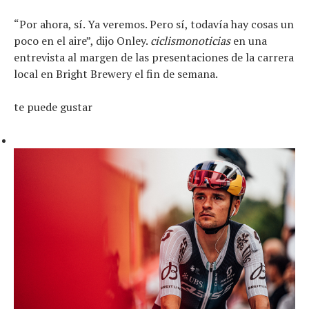
Revisión de productos
Consejo
“Por ahora, sí. Ya veremos. Pero sí, todavía hay cosas un
Tendencias
poco en el aire”, dijo Onley.
ciclismonoticias
en una
Artículos
entrevista al margen de las presentaciones de la carrera
El equipo
local en Bright Brewery el fin de semana.
te puede gustar