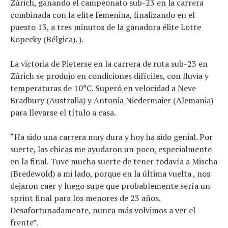
Zúrich, ganando el campeonato sub-23 en la carrera
Consejo
combinada con la elite femenina, finalizando en el
Tendencias
puesto 13, a tres minutos de la ganadora élite Lotte
Kopecky (Bélgica). ).
Artículos
El equipo
La victoria de Pieterse en la carrera de ruta sub-23 en
Zúrich se produjo en condiciones difíciles, con lluvia y
temperaturas de 10°C. Superó en velocidad a Neve
Bradbury (Australia) y Antonia Niedermaier (Alemania)
para llevarse el título a casa.
“Ha sido una carrera muy dura y hoy ha sido genial. Por
suerte, las chicas me ayudaron un poco, especialmente
en la final. Tuve mucha suerte de tener todavía a Mischa
(Bredewold) a mi lado, porque en la última vuelta , nos
dejaron caer y luego supe que probablemente sería un
sprint final para los menores de 23 años.
Desafortunadamente, nunca más volvimos a ver el
frente”.