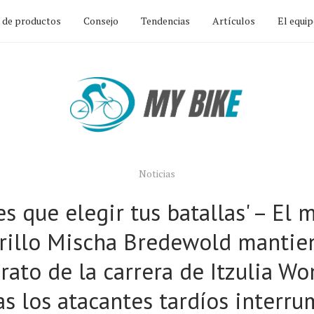
n de productos
Consejo
Tendencias
Artículos
El equi
Noticias
es que elegir tus batallas' – El m
rillo Mischa Bredewold mantien
erato de la carrera de Itzulia W
s los atacantes tardíos interr