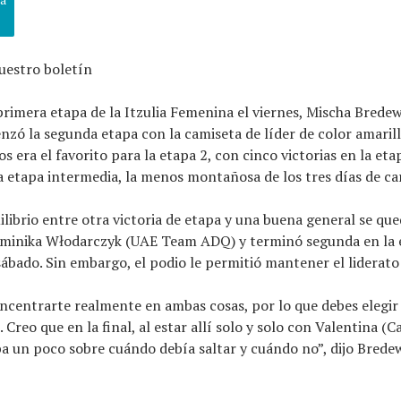
uestro boletín
primera etapa de la Itzulia Femenina el viernes, Mischa Bred
zó la segunda etapa con la camiseta de líder de color amarill
s era el favorito para la etapa 2, con cinco victorias en la eta
a etapa intermedia, la menos montañosa de los tres días de ca
ilibrio entre otra victoria de etapa y una buena general se qu
ominika Włodarczyk (UAE Team ADQ) y terminó segunda en la 
sábado. Sin embargo, el podio le permitió mantener el liderato
centrarte realmente en ambas cosas, por lo que debes elegir 
. Creo que en la final, al estar allí solo y solo con Valentina (Ca
a un poco sobre cuándo debía saltar y cuándo no”, dijo Brede