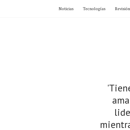
Noticias
Tecnologías
Revisió
'Tien
ama
lid
mientra