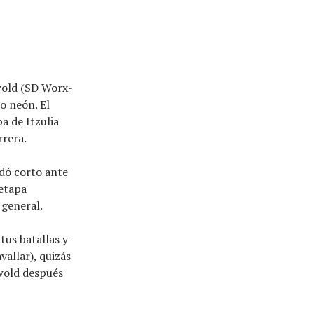
ewold (SD Worx-
o neón. El
pa de Itzulia
rrera.
edó corto ante
etapa
 general.
tus batallas y
vallar), quizás
wold después