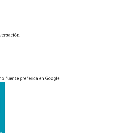
versación
o fuente preferida en Google
va