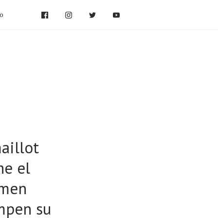
po
aillot
e el
omen
umpen su