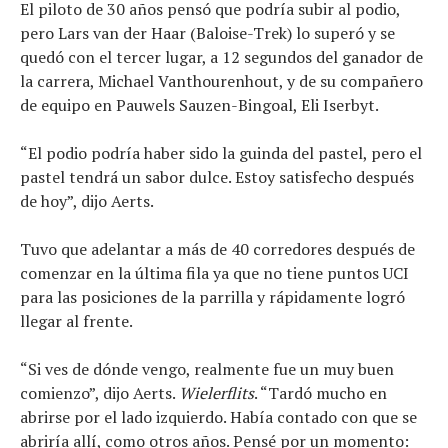
El piloto de 30 años pensó que podría subir al podio,
Noticias
pero Lars van der Haar (Baloise-Trek) lo superó y se
Tecnologías
quedó con el tercer lugar, a 12 segundos del ganador de
Revisión de productos
la carrera, Michael Vanthourenhout, y de su compañero
Consejo
de equipo en Pauwels Sauzen-Bingoal, Eli Iserbyt.
Tendencias
Artículos
“El podio podría haber sido la guinda del pastel, pero el
El equipo
pastel tendrá un sabor dulce. Estoy satisfecho después
de hoy”, dijo Aerts.
Tuvo que adelantar a más de 40 corredores después de
comenzar en la última fila ya que no tiene puntos UCI
para las posiciones de la parrilla y rápidamente logró
llegar al frente.
“Si ves de dónde vengo, realmente fue un muy buen
comienzo”, dijo Aerts.
Wielerflits
. “Tardó mucho en
abrirse por el lado izquierdo. Había contado con que se
abriría allí, como otros años. Pensé por un momento: