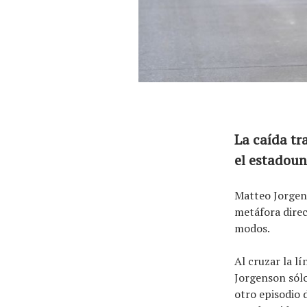
El equipo
La caída tr
el estadou
Matteo Jorgens
metáfora direc
modos.
Al cruzar la l
Jorgenson sólo
otro episodio d