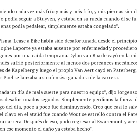
iendo cada vez más frío y más y más frío, y mis piernas simp
o podía seguir a Stuyven, y estaba en su rueda cuando él se fue
enas podía pedalear, simplemente estaba congelado”.
Visma-Lease a Bike había sido desafortunada desde el principi
tophe Laporte ya estaba ausente por enfermedad y procediero
enes por una caída temprana. Dylan van Baarle cayó en la mi
dés sufrió posteriormente al menos dos percances mecánicos
tes de Kapelberg y luego el propio Van Aert cayó en Paterberg
 Poel se lanzaba a su ofensiva ganadora de la carrera.
ada un día de mala suerte para nuestro equipo”, dijo Jorgens
s desafortunados seguidos. Simplemente perdimos la fuerza 
rgo del día, poco a poco fue disminuyendo. Creo que casi lo sal
 el clavo en el ataúd fue cuando Wout se estrelló contra el Pat
a carrera. Después de eso, pudo regresar al Kwaremont y acer
 en ese momento el daño ya estaba hecho”.