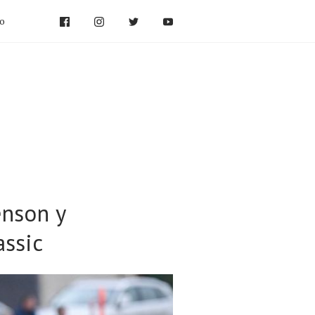
po
enson y
assic