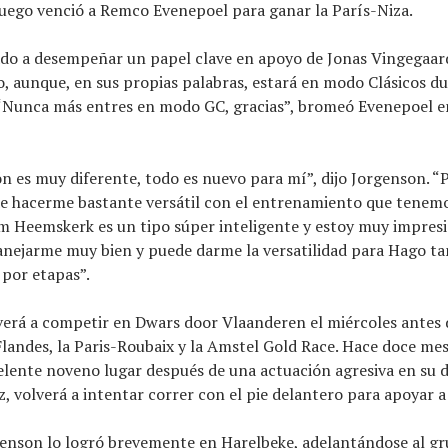
uego venció a Remco Evenepoel para ganar la París-Niza.
ado a desempeñar un papel clave en apoyo de Jonas Vingegaard
io, aunque, en sus propias palabras, estará en modo Clásicos du
“Nunca más entres en modo GC, gracias”, bromeó Evenepoel e
n es muy diferente, todo es nuevo para mí”, dijo Jorgenson. “
e hacerme bastante versátil con el entrenamiento que tenemo
 Heemskerk es un tipo súper inteligente y estoy muy impresi
nejarme muy bien y puede darme la versatilidad para Hago tan
por etapas”.
erá a competir en Dwars door Vlaanderen el miércoles antes 
Flandes, la Paris-Roubaix y la Amstel Gold Race. Hace doce me
lente noveno lugar después de una actuación agresiva en su 
z, volverá a intentar correr con el pie delantero para apoyar a
genson lo logró brevemente en Harelbeke, adelantándose al g