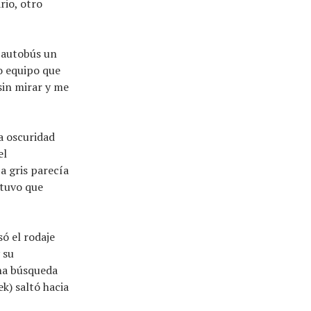
rio, otro
l autobús un
o equipo que
sin mirar y me
la oscuridad
el
a gris parecía
 tuvo que
ó el rodaje
 su
na búsqueda
k) saltó hacia