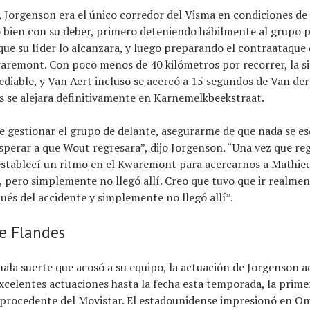
 Jorgenson era el único corredor del Visma en condiciones de
 bien con su deber, primero deteniendo hábilmente al grupo 
que su líder lo alcanzara, y luego preparando el contraataque 
aremont. Con poco menos de 40 kilómetros por recorrer, la si
ediable, y Van Aert incluso se acercó a 15 segundos de Van der
s se alejara definitivamente en Karnemelkbeekstraat.
e gestionar el grupo de delante, asegurarme de que nada se e
sperar a que Wout regresara”, dijo Jorgenson. “Una vez que re
stablecí un ritmo en el Kwaremont para acercarnos a Mathieu
, pero simplemente no llegó allí. Creo que tuvo que ir realme
és del accidente y simplemente no llegó allí”.
e Flandes
mala suerte que acosó a su equipo, la actuación de Jorgenson a
excelentes actuaciones hasta la fecha esta temporada, la prim
a procedente del Movistar. El estadounidense impresionó en O