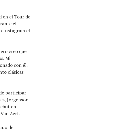
 en el Tour de
rante el
n Instagram el
Pero creo que
s. Mi
onado con él.
to clásicas
de participar
ses, Jorgenson
debut en
 Van Aert.
rupo de