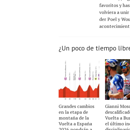
favoritos y ha
volviera a uni
der Poel y Wou
acontecimiento
¿Un poco de tiempo libr
Grandes cambios
Gianni Mos
en la etapa de
descalificad
montaña de la
Vuelta a Bu
Vuelta a España
el último i
2026 pondrán a
disciplinari