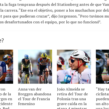
sta la fuga temprana después del Stationberg antes de que Van
r la carrera. “Ese era el objetivo, poner a los muchachos por de
t para que pudieran cruzar”, dijo Jorgenson. “Pero tuvimos m
s desafortunados con el equipo, por lo que no funcionó”.
e?
con
Anna van der
João Almeida se
“Hay t
o de la
Breggen abandona
retira del Tour de
ciclist
rgos en
el Tour de Francia
Polonia tras una
pueden
ncidente
femenino
grave caída en la
un alto 
o, Red
etapa 4 mientras
una loc