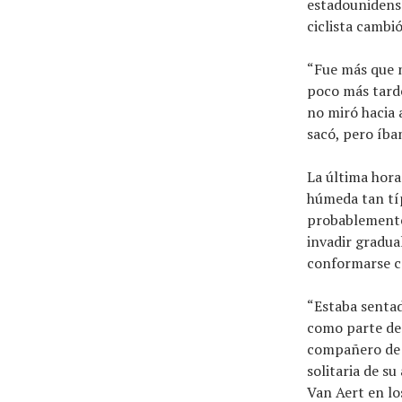
estadounidense
ciclista cambió
“Fue más que n
poco más tarde
no miró hacia 
sacó, pero íba
La última hora 
húmeda tan típ
probablemente 
invadir gradu
conformarse co
“Estaba sentad
como parte de 
compañero de 
solitaria de s
Van Aert en lo