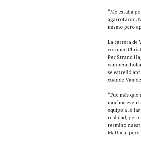
“Me estaba pon
agarrotaron. N
mismo pero ap
La carrera de 
europeo Chris
Per Strand Hag
campeón holan
se estrelló an
cuando Van der
“Fue más que n
muchos evento
equipo a lo la
realidad, pero
terminó nuestr
Mathieu, pero