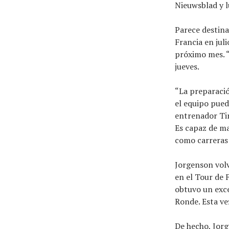
Nieuwsblad y l
Parece destin
Francia en jul
próximo mes. 
jueves.
“La preparació
el equipo pued
entrenador Tim
Es capaz de ma
como carreras 
Jorgenson volv
en el Tour de 
obtuvo un exce
Ronde. Esta ve
De hecho, Jor