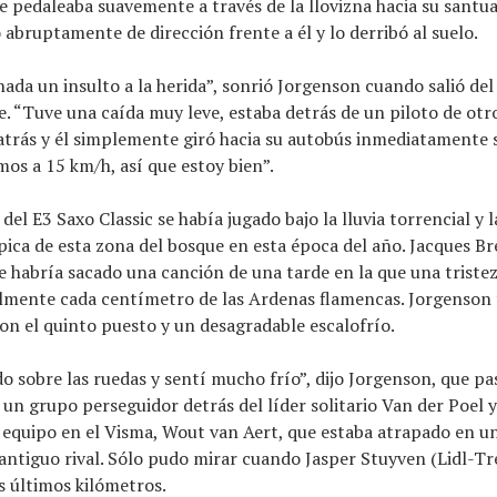
 pedaleaba suavemente a través de la llovizna hacia su santua
 abruptamente de dirección frente a él y lo derribó al suelo.
ada un insulto a la herida”, sonrió Jorgenson cuando salió de
. “Tuve una caída muy leve, estaba detrás de un piloto de otr
atrás y él simplemente giró hacia su autobús inmediatamente 
mos a 15 km/h, así que estoy bien”.
del E3 Saxo Classic se había jugado bajo la lluvia torrencial y 
ica de esta zona del bosque en esta época del año. Jacques Br
habría sacado una canción de una tarde en la que una tristez
almente cada centímetro de las Ardenas flamencas. Jorgenson
n el quinto puesto y un desagradable escalofrío.
o sobre las ruedas y sentí mucho frío”, dijo Jorgenson, que pas
un grupo perseguidor detrás del líder solitario Van der Poel y
equipo en el Visma, Wout van Aert, que estaba atrapado en u
u antiguo rival. Sólo pudo mirar cuando Jasper Stuyven (Lidl-Tre
s últimos kilómetros.