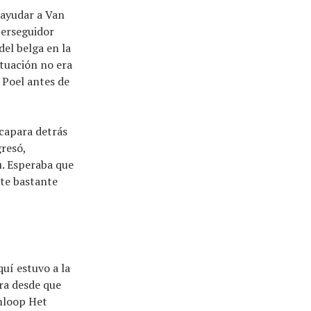
 ayudar a Van
perseguidor
del belga en la
tuación no era
 Poel antes de
scapara detrás
gresó,
. Esperaba que
nte bastante
quí estuvo a la
era desde que
mloop Het