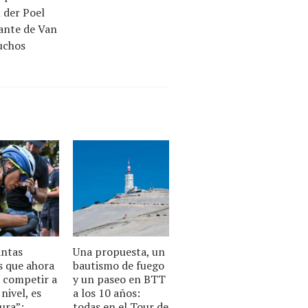
 der Poel
lante de Van
uchos
antas
Una propuesta, un
as que ahora
bautismo de fuego
 competir a
y un paseo en BTT
nivel, es
a los 10 años:
ura”:
todas en el Tour de