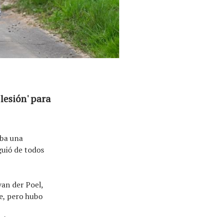
lesión' para
aba una
guió de todos
van der Poel,
e, pero hubo