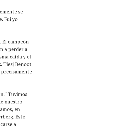
lemente se
. Fui yo
o. El campeón
n a perder a
sma caída y el
. Tiesj Benoot
, precisamente
on. “Tuvimos
de nuestro
vamos, en
erberg. Esto
carse a