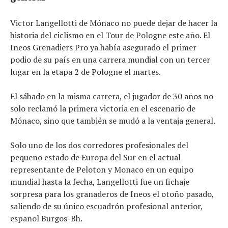
Victor Langellotti de Mónaco no puede dejar de hacer la
historia del ciclismo en el Tour de Pologne este año. El
Ineos Grenadiers Pro ya había asegurado el primer
podio de su país en una carrera mundial con un tercer
lugar en la etapa 2 de Pologne el martes.
El sábado en la misma carrera, el jugador de 30 años no
Noticias
solo reclamó la primera victoria en el escenario de
Tecnologías
Mónaco, sino que también se mudó a la ventaja general.
Revisión de productos
Consejo
Solo uno de los dos corredores profesionales del
Tendencias
pequeño estado de Europa del Sur en el actual
Artículos
representante de Peloton y Monaco en un equipo
mundial hasta la fecha, Langellotti fue un fichaje
El equipo
sorpresa para los granaderos de Ineos el otoño pasado,
saliendo de su único escuadrón profesional anterior,
español Burgos-Bh.