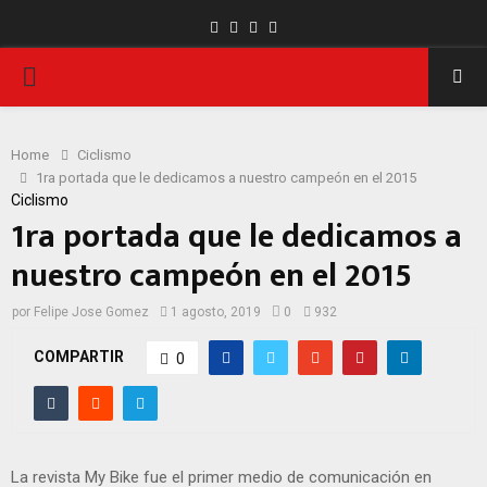
Facebook
Twitter
Instagram
Youtube
PRIMARY
MENU
Home
Ciclismo
1ra portada que le dedicamos a nuestro campeón en el 2015
Ciclismo
1ra portada que le dedicamos a
nuestro campeón en el 2015
por
Felipe Jose Gomez
1 agosto, 2019
0
932
COMPARTIR
0
La revista My Bike fue el primer medio de comunicación en