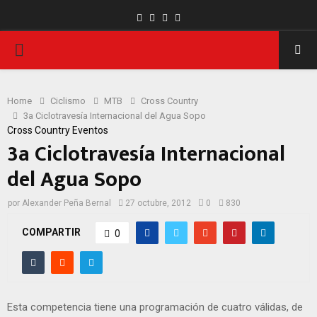
Facebook
Twitter
Instagram
Youtube
PRIMARY
MENU
Home
Ciclismo
MTB
Cross Country
3a Ciclotravesía Internacional del Agua Sopo
Cross Country
Eventos
3a Ciclotravesía Internacional
del Agua Sopo
por
Alexander Peña Bernal
27 octubre, 2012
0
830
COMPARTIR
0
Esta competencia tiene una programación de cuatro válidas, de