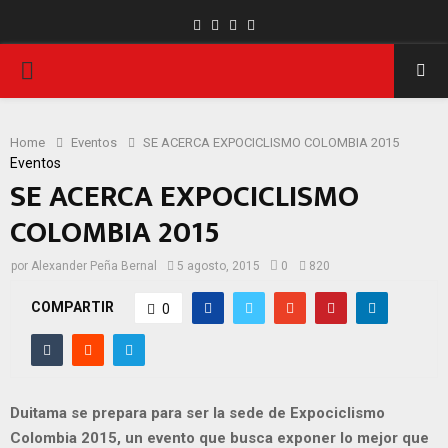
Facebook
Twitter
Instagram
Youtube
PRIMARY
MENU
Home
Eventos
SE ACERCA EXPOCICLISMO COLOMBIA 2015
Eventos
SE ACERCA EXPOCICLISMO
COLOMBIA 2015
por
Alexander Peña Bernal
5 agosto, 2015
0
820
COMPARTIR
0
Duitama se prepara para ser la sede de Expociclismo
Colombia 2015, un evento que busca
exponer lo mejor que