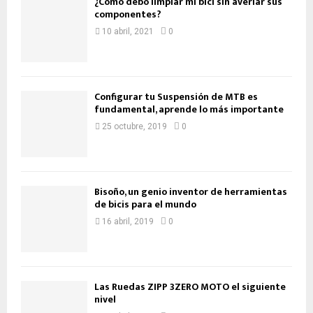
¿Cómo debo limpiar mi bici sin averiar sus
componentes?
10 abril, 2021
0
Configurar tu Suspensión de MTB es
fundamental, aprende lo más importante
25 octubre, 2019
0
Bisoño, un genio inventor de herramientas
de bicis para el mundo
16 abril, 2019
0
Las Ruedas ZIPP 3ZERO MOTO el siguiente
nivel